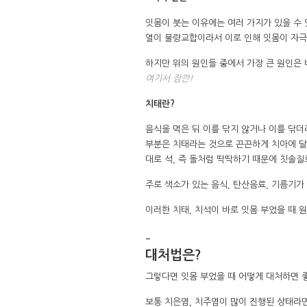
잇몸이 붓는 이유에는 여러 가지가 있을 수
열이 불량교합이라서 이로 인해 잇몸이 자극
하지만 위의 원인들 중에서 가장 큰 원인은 
여기서 잠깐!
치태란?
음식을 먹은 뒤 이를 닦지 않거나 이를 닦
부분은 치태라는 것으로 끈끈하게 치아에 달
대로 석, 즉 돌처럼 딱딱하기 때문에 칫솔질
주로 색소가 있는 음식, 탄산음료, 기름기가
이러한 치태, 치석이 바로 잇몸 부었을 때 원
–
대처법은?
그렇다면 잇몸 부었을 때 어떻게 대처하면 
보통 치은염, 치주염이 많이 진행된 상태라