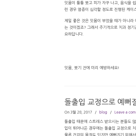
잇몸이 퉁퉁 붓고 피가 자꾸 나고, 음식을 
런 경우 염증이 심각할 정도로 진행된 케이
제일 좋은 것은 잇몸이 부었을 때가 아니라
는 것이겠죠? 그래서 주기적으로 치과 정기
요하답니다.
잇몸, 붓기 전에 미리 예방하세요!
돌출입 교정으로 예뻐질
On 3월 28, 2017
/
blog
/
Leave a co
돌출입 때문에 스트레스 받으시는 분들도 많
입이 튀어나온 경우에는 돌출입 교정으로 치
물론 건강의 목적도 있지만 예뻐지기 위해서