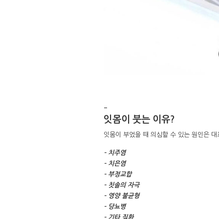
–
잇몸이 붓는 이유?
잇몸이 부었을 때 의심할 수 있는 원인은 
– 치주염
– 치은염
– 부정교합
– 칫솔의 자극
– 영양 불균형
– 당뇨병
– 기타 질환